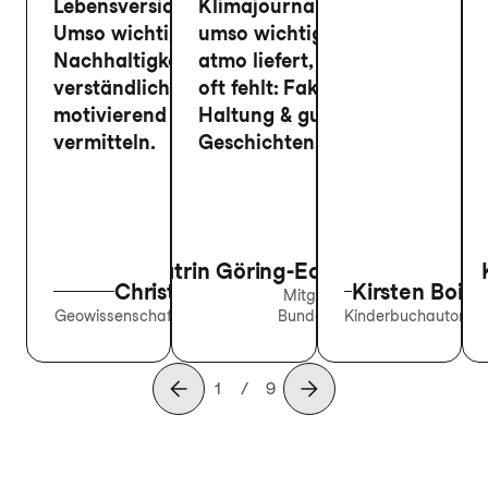
Lebensversicherung.
Klimajournalismus
Umso wichtiger ist es,
umso wichtiger.
Nachhaltigkeitsthemen
atmo liefert, was
verständlich und
oft fehlt: Fakten,
motivierend zu
Haltung & gute
vermitteln.
Geschichten.
Katrin Göring-Eckardt
Christian Klepp
Kirsten Boie
Mitglied des
Geowissenschaftler und Autor
Bundestages
Kinderbuchautorin
1
/
9