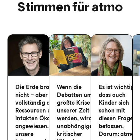
Stimmen für atmo
Die Erde braucht uns
Wenn die
Es ist wichtig,
nicht – aber wir sind
Debatten um die
dass auch
vollständig auf ihre
größte Krise
Kinder sich
Ressourcen und
unserer Zeit leiser
schon mit
intakten Ökosysteme
werden, wird
diesen Fragen
angewiesen. Sie sind
unabhängiger,
befassen.
unsere
kritischer
Darum: atmo!